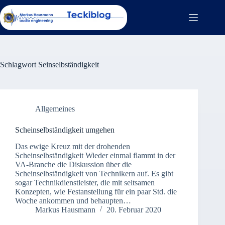
Zum
Inhalt
springen
Teckiblog
Keine
Webinare +
Ergebnisse
Schulungen
Schlagwort
Seinselbständigkeit
Hilfe
zu
diesem
Blog
Allgemeines
Schreib
mir
Scheinselbständigkeit umgehen
was
Impressum
Das ewige Kreuz mit der drohenden
Scheinselbständigkeit Wieder einmal flammt in der
Datenschutzerklärung
VA-Branche die Diskussion über die
Scheinselbständigkeit von Technikern auf. Es gibt
sogar Technikdienstleister, die mit seltsamen
Konzepten, wie Festanstellung für ein paar Std. die
Woche ankommen und behaupten…
Markus Hausmann
20. Februar 2020